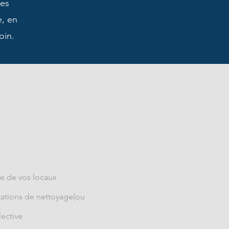
des
e, en
oin.
ge de vos locaux
stations de nettoyage(ou
lective