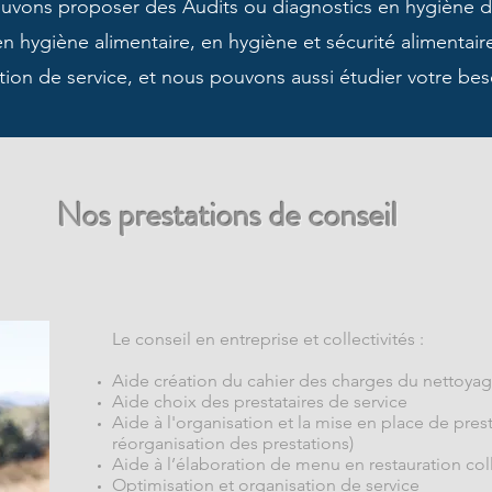
uvons proposer des Audits ou diagnostics en hygiène 
en hygiène alimentaire, en hygiène et sécurité alimentair
tion de service, et nous pouvons aussi étudier votre bes
Nos prestations de conseil
Le conseil en entreprise et collectivités :
Aide création du cahier des charges du nettoya
Aide choix des prestataires de service
Aide à l'organisation et la mise en place de pre
réorganisation des prestations)
Aide à l’élaboration de menu en restauration col
Optimisation et organisation de service