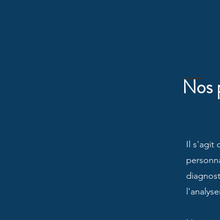
Nos p
Il s'agi
personna
diagnost
l'analys